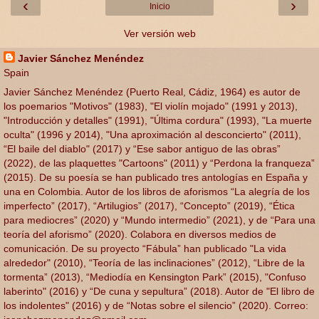
‹
›
Inicio
Ver versión web
Javier Sánchez Menéndez
Spain
Javier Sánchez Menéndez (Puerto Real, Cádiz, 1964) es autor de
los poemarios "Motivos" (1983), "El violín mojado" (1991 y 2013),
"Introducción y detalles" (1991), "Última cordura" (1993), "La muerte
oculta" (1996 y 2014), "Una aproximación al desconcierto" (2011),
“El baile del diablo" (2017) y “Ese sabor antiguo de las obras”
(2022), de las plaquettes "Cartoons" (2011) y “Perdona la franqueza”
(2015). De su poesía se han publicado tres antologías en España y
una en Colombia. Autor de los libros de aforismos “La alegría de los
imperfecto” (2017), “Artilugios” (2017), “Concepto” (2019), “Ética
para mediocres” (2020) y “Mundo intermedio” (2021), y de “Para una
teoría del aforismo” (2020). Colabora en diversos medios de
comunicación. De su proyecto “Fábula” han publicado "La vida
alrededor" (2010), “Teoría de las inclinaciones” (2012), “Libre de la
tormenta” (2013), “Mediodía en Kensington Park” (2015), "Confuso
laberinto" (2016) y “De cuna y sepultura” (2018). Autor de "El libro de
los indolentes" (2016) y de “Notas sobre el silencio” (2020). Correo: