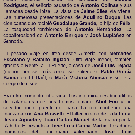
Rodríguez
, el señorío pausado de
Antonio Colinas
y sus
llamadas desde Ibiza. La visita de
Jaime Siles
vía Viena.
Las numerosas presentaciones de
Aquilino Duque
. Las
cien cartas que recibió
Guadalupe Grande
, la hija de
Félix
.
La tosquedad temblorosa de
Antonio Hernández
. La
caballerosidad de
Antonio Enrique
y
José Lupiáñez
en
Granada.
El pesado viaje en tren desde Almería con
Mercedes
Escolano
y
Rafalito Inglada
. Otro viaje menor, también
gracias a Renfe, a El Puerto, a casa de
José Luis Tejada
(menor, por ser más corto, se entiende).
Pablo García
Baena
en El Baúl, o
María Victoria Atencia
y su letra
cuerpo de cisne.
Era otro momento, otra vida. Los interminables bocadillos
de calamares que nos hemos tomado
Abel Feu
y un
servidor, por el puente de Triana. La foto mordiendo una
manzana con
Ana Rossetti
. El fallecimiento de
Lola Luna
.
Jesús Aguado
y
Juan Carlos Marset
de la mano por la
Rábida. El respeto a
José Luis García Martín
. Los duros
momentos del funcionario valenciano
José Julio